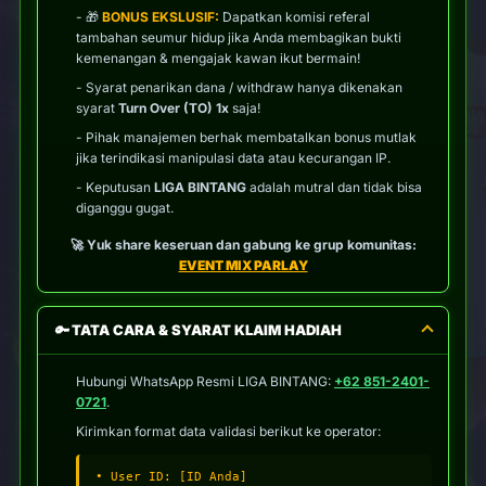
- 🎁
BONUS EKSLUSIF:
Dapatkan komisi referal
tambahan seumur hidup jika Anda membagikan bukti
kemenangan & mengajak kawan ikut bermain!
- Syarat penarikan dana / withdraw hanya dikenakan
syarat
Turn Over (TO) 1x
saja!
- Pihak manajemen berhak membatalkan bonus mutlak
jika terindikasi manipulasi data atau kecurangan IP.
- Keputusan
LIGA BINTANG
adalah mutral dan tidak bisa
diganggu gugat.
🚀 Yuk share keseruan dan gabung ke grup komunitas:
EVENT MIX PARLAY
🔑
TATA CARA & SYARAT KLAIM HADIAH
Hubungi WhatsApp Resmi LIGA BINTANG:
+62 851-2401-
0721
.
Kirimkan format data validasi berikut ke operator:
• User ID: [ID Anda]