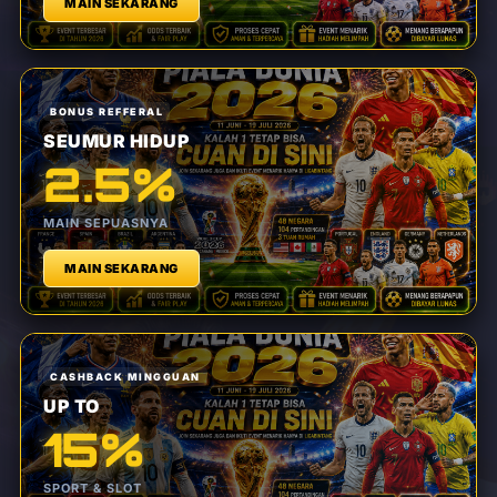
MAIN SEKARANG
BONUS REFFERAL
SEUMUR HIDUP
2.5%
MAIN SEPUASNYA
MAIN SEKARANG
CASHBACK MINGGUAN
UP TO
15%
SPORT & SLOT